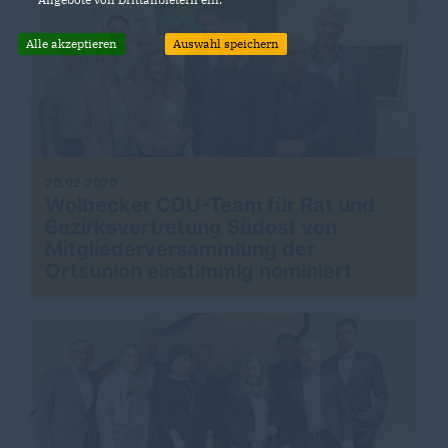
Alle akzeptieren
Auswahl speichern
20.02.2020
Wolbecker CDU-Team für Rat und
Bezirksvertretung Südost von
Mitgliederversammlung der
Ortsunion einstimmig nominiert