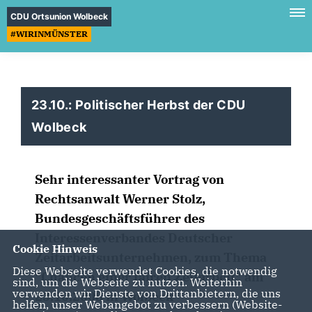
CDU Ortsunion Wolbeck
#WIRINMÜNSTER
23.10.: Politischer Herbst der CDU
Wolbeck
Sehr interessanter Vortrag von
Rechtsanwalt Werner Stolz,
Bundesgeschäftsführer des
Interessenverbandes Deutscher
Cookie Hinweis
Zeitarbeitsunternehmen, zum Thema
Diese Webseite verwendet Cookies, die notwendig
"Chancen einer fairen Zeitarbeit" am
sind, um die Webseite zu nutzen. Weiterhin
verwenden wir Dienste von Drittanbietern, die uns
23.10.2008 in Wolbeck
helfen, unser Webangebot zu verbessern (Website-