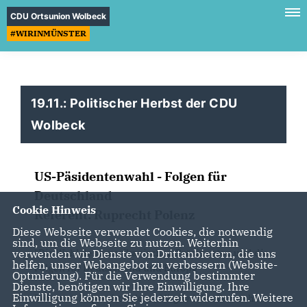
CDU Ortsunion Wolbeck
#WIRINMÜNSTER
19.11.: Politischer Herbst der CDU
Wolbeck
US-Päsidentenwahl - Folgen für
Deutschland
Cookie Hinweis
Referent: Ruprecht Polenz
Diese Webseite verwendet Cookies, die notwendig
sind, um die Webseite zu nutzen. Weiterhin
"Die Wahl des amerikanischen Präsidenten und die
verwenden wir Dienste von Drittanbietern, die uns
helfen, unser Webangebot zu verbessern (Website-
Folgen für Deutschland und Europa"
Optmierung). Für die Verwendung bestimmter
Dienste, benötigen wir Ihre Einwilligung. Ihre
Einwilligung können Sie jederzeit widerrufen. Weitere
Referent: Ruprecht Polenz, Mitglied des Deutschen