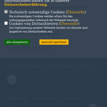
Informationen finden Sie in unserer
Bundestages und Vorsitzender des
Datenschutzerklärung
.
Außenpolitischen Ausschusses des Deutschen
Technisch notwendige Cookies (
Übersicht
)
Bundestages.
Die notwendigen Cookies werden allein für den
ordnungsgemäßen Gebrauch der Webseite benötigt.
Beginn um 19:30 Uhr
Cookies von Drittanbietern (
Übersicht
)
Zur Optimierung unserer Webseite binden wir Dienste und
Angebote von Drittanbietern ein.
Ort wird noch bekannt gegeben.
Alle akzeptieren
Auswahl speichern
15.09.2008, 15:22 Uhr
Herzlich Willkommen bei der CDU-Ortsunion Wolbeck
IMPRESSUM
DATENSCHUTZ
KONTAKT